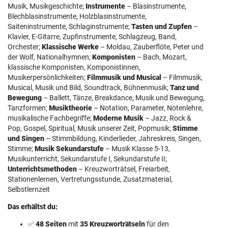
Musik, Musikgeschichte;
Instrumente
– Blasinstrumente,
Blechblasinstrumente, Holzblasinstrumente,
Saiteninstrumente, Schlaginstrumente;
Tasten und Zupfen
–
Klavier, E-Gitarre, Zupfinstrumente, Schlagzeug, Band,
Orchester;
Klassische Werke
– Moldau, Zauberflöte, Peter und
der Wolf, Nationalhymnen;
Komponisten
– Bach, Mozart,
klassische Komponisten, Komponistinnen,
Musikerpersönlichkeiten;
Filmmusik und Musical
– Filmmusik,
Musical, Musik und Bild, Soundtrack, Bühnenmusik;
Tanz und
Bewegung
– Ballett, Tänze, Breakdance, Musik und Bewegung,
Tanzformen;
Musiktheorie
– Notation, Parameter, Notenlehre,
musikalische Fachbegriffe;
Moderne Musik
– Jazz, Rock &
Pop, Gospel, Spiritual, Musik unserer Zeit, Popmusik;
Stimme
und Singen
– Stimmbildung, Kinderlieder, Jahreskreis, Singen,
Stimme;
Musik Sekundarstufe
– Musik Klasse 5-13,
Musikunterricht, Sekundarstufe I, Sekundarstufe II;
Unterrichtsmethoden
– Kreuzworträtsel, Freiarbeit,
Stationenlernen, Vertretungsstunde, Zusatzmaterial,
Selbstlernzeit
Das erhältst du:
✅
48 Seiten
mit
35 Kreuzworträtseln
für den