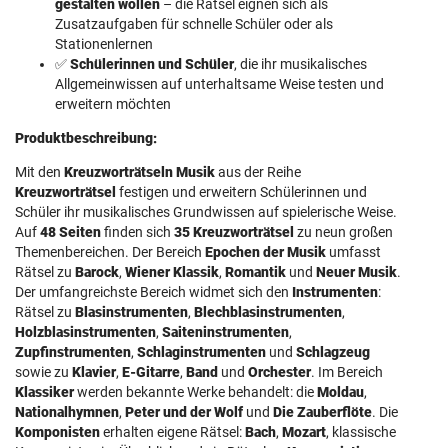
gestalten wollen
– die Rätsel eignen sich als
Zusatzaufgaben für schnelle Schüler oder als
Stationenlernen
✅
Schülerinnen und Schüler
, die ihr musikalisches
Allgemeinwissen auf unterhaltsame Weise testen und
erweitern möchten
Produktbeschreibung:
Mit den
Kreuzworträtseln Musik
aus der Reihe
Kreuzworträtsel
festigen und erweitern Schülerinnen und
Schüler ihr musikalisches Grundwissen auf spielerische Weise.
Auf
48 Seiten
finden sich
35 Kreuzworträtsel
zu neun großen
Themenbereichen. Der Bereich
Epochen der Musik
umfasst
Rätsel zu
Barock
,
Wiener Klassik
,
Romantik
und
Neuer Musik
.
Der umfangreichste Bereich widmet sich den
Instrumenten
:
Rätsel zu
Blasinstrumenten
,
Blechblasinstrumenten
,
Holzblasinstrumenten
,
Saiteninstrumenten
,
Zupfinstrumenten
,
Schlaginstrumenten
und
Schlagzeug
sowie zu
Klavier
,
E-Gitarre
,
Band
und
Orchester
. Im Bereich
Klassiker
werden bekannte Werke behandelt: die
Moldau
,
Nationalhymnen
,
Peter und der Wolf
und
Die Zauberflöte
. Die
Komponisten
erhalten eigene Rätsel:
Bach
,
Mozart
, klassische