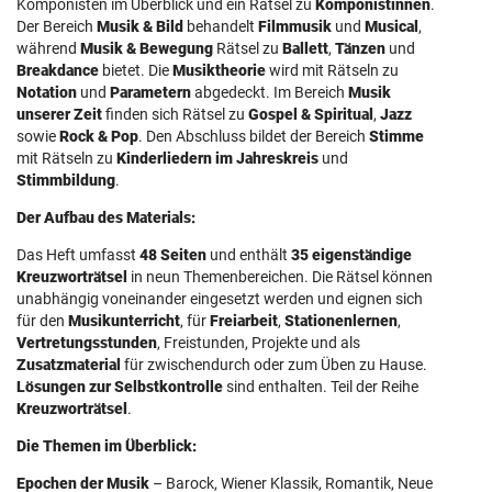
Komponisten im Überblick und ein Rätsel zu
Komponistinnen
.
Der Bereich
Musik & Bild
behandelt
Filmmusik
und
Musical
,
während
Musik & Bewegung
Rätsel zu
Ballett
,
Tänzen
und
Breakdance
bietet. Die
Musiktheorie
wird mit Rätseln zu
Notation
und
Parametern
abgedeckt. Im Bereich
Musik
unserer Zeit
finden sich Rätsel zu
Gospel & Spiritual
,
Jazz
sowie
Rock & Pop
. Den Abschluss bildet der Bereich
Stimme
mit Rätseln zu
Kinderliedern im Jahreskreis
und
Stimmbildung
.
Der Aufbau des Materials:
Das Heft umfasst
48 Seiten
und enthält
35 eigenständige
Kreuzworträtsel
in neun Themenbereichen. Die Rätsel können
unabhängig voneinander eingesetzt werden und eignen sich
für den
Musikunterricht
, für
Freiarbeit
,
Stationenlernen
,
Vertretungsstunden
, Freistunden, Projekte und als
Zusatzmaterial
für zwischendurch oder zum Üben zu Hause.
Lösungen zur Selbstkontrolle
sind enthalten. Teil der Reihe
Kreuzworträtsel
.
Die Themen im Überblick:
Epochen der Musik
– Barock, Wiener Klassik, Romantik, Neue