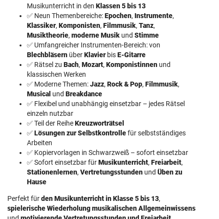
Musikunterricht in den
Klassen 5 bis 13
✅ Neun Themenbereiche:
Epochen
,
Instrumente
,
Klassiker
,
Komponisten
,
Filmmusik
,
Tanz
,
Musiktheorie
,
moderne Musik
und
Stimme
✅ Umfangreicher Instrumenten-Bereich: von
Blechbläsern
über
Klavier
bis
E-Gitarre
✅ Rätsel zu
Bach
,
Mozart
,
Komponistinnen
und
klassischen Werken
✅ Moderne Themen:
Jazz
,
Rock & Pop
,
Filmmusik
,
Musical
und
Breakdance
✅ Flexibel und unabhängig einsetzbar – jedes Rätsel
einzeln nutzbar
✅ Teil der Reihe
Kreuzworträtsel
✅
Lösungen zur Selbstkontrolle
für selbstständiges
Arbeiten
✅ Kopiervorlagen in Schwarzweiß – sofort einsetzbar
✅ Sofort einsetzbar für
Musikunterricht
,
Freiarbeit
,
Stationenlernen
,
Vertretungsstunden
und
Üben zu
Hause
Perfekt für
den Musikunterricht in Klasse 5 bis 13
,
spielerische Wiederholung musikalischen Allgemeinwissens
und
motivierende Vertretungsstunden und Freiarbeit
.