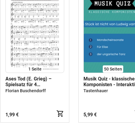
1
Seite
50
Seiten
Ases Tod (E. Grieg) –
Musik Quiz - klassische
Spielsatz für 4
Komponisten - Interakt
Keyboardstimmen
PDF
Florian Buschendorff
Tastenhauer
1,99 €
5,99 €