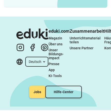
eduki.com
Zusammenarbeit
Hil
Magazin
Unterrichtsmaterial 
Häuf
teilen
Fra
Über uns
Unsere Partner
Kon
Unser 
Bildungs-
Impact
Deutsch
Presse
App
KI-Tools
Jobs
Hilfe-Center