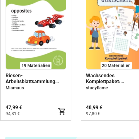
19 Materialien
20 Materialien
Riesen-
Wachsendes
Arbeitsblattsammlung
Komplettpaket:
Wortschatz- und
Wortschatz Wunder - al
Miamaus
studyflame
Vokabeltrainer Englisch
Level 1-4 - Englisch
(Klasse 1-4)
47,99 €
48,99 €
94,81 €
97,80 €